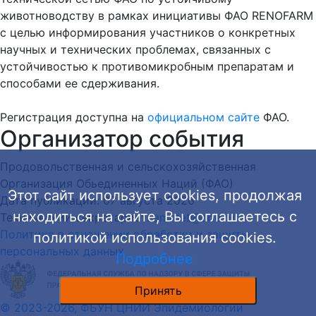
животноводству в рамках инициативы ФАО RENOFARM
с целью информирования участников о конкретных
научных и технических проблемах, связанных с
устойчивостью к противомикробным препаратам и
способами ее сдерживания.
Регистрация доступна на
официальном сайте
ФАО.
Организатор события
Продовольственная и сельскохозяйственная
Организация Обьединенных Наций (ФАО)
Этот сайт использует cookies, продолжая
Дата публикации: 07 августа 2026
находиться на сайте, Вы соглашаетесь с
Технический секретариат:
amrnet@crie.ru
Политика в отношении обработки и защиты
политикой использования cookies.
персональных данных
Подробнее
Принять
© 2023-2026, ФБУН ЦНИИ Эпидемиологии