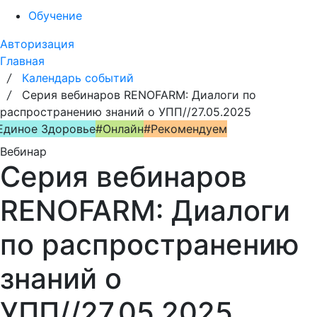
Обучение
Авторизация
Главная
/
Календарь событий
/
Серия вебинаров RENOFARM: Диалоги по
распространению знаний о УПП//27.05.2025
Единое Здоровье
#Онлайн
#Рекомендуем
Вебинар
Серия вебинаров
RENOFARM: Диалоги
по распространению
знаний о
УПП//27.05.2025