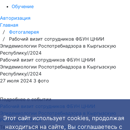
Обучение
Авторизация
Главная
/
Фотогалерея
/
Рабочий визит сотрудников ФБУН ЦНИИ
Эпидемиологии Роспотребнадзора в Кыргызскую
Республику//2024
Рабочий визит сотрудников ФБУН ЦНИИ
Эпидемиологии Роспотребнадзора в Кыргызскую
Республику//2024
27 июля 2024
3 фото
Подробнее о событии
Рабочий визит сотрудников ФБУН ЦНИИ
Эпидемиологии Роспотребнадзора в Кыргызскую
Этот сайт использует cookies, продолжая
Республику//2024
находиться на сайте, Вы соглашаетесь с
Технический секретариат:
amrnet@crie.ru